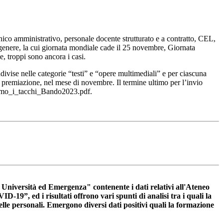
cnico amministrativo, personale docente strutturato e a contratto, CEL,
 di genere, la cui giornata mondiale cade il 25 novembre, Giornata
, troppi sono ancora i casi.
ivise nelle categorie “testi” e “opere multimediali” e per ciascuna
a premiazione, nel mese di novembre. Il termine ultimo per l’invio
ntiamo_i_tacchi_Bando2023.pdf.
n Università ed Emergenza" contenente i dati relativi all'Ateneo
-19”, ed i risultati offrono vari spunti di analisi tra i quali la
uelle personali. Emergono diversi dati positivi quali la formazione