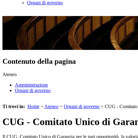
Organi di governo
Contenuto della pagina
Ateneo
Amministrazione
Organi di governo
Ti trovi in:
Home
>
Ateneo
>
Organi di governo
> CUG - Comitato 
CUG - Comitato Unico di Gara
Il CUG, Comitato Unico di Garanzia per le pari opportunità, la valoriz