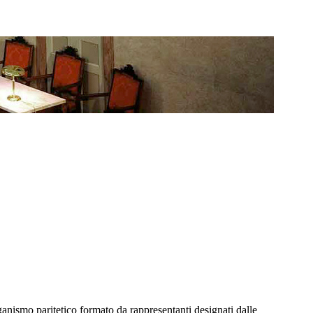
ganismo paritetico formato da rappresentanti designati dalle