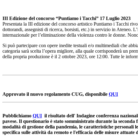
III Edizione del concorso “Puntiamo i Tacchi” 17 Luglio 2023
Presentata la III edizione del concorso artistico Puntiamo i Tacchi riv
dottorandi, assegnisti di ricerca, borsisti, etc.) in servizio in Ateneo.
internazionale per l’eliminazione della violenza contro le donne. Nonos
Si può partecipare con opere inedite testuali e/o multimediali che abb
categoria sarà scelta l’opera migliore, alla quale corrisponderà un pr
della propria produzione è il 2 ottobre 2023, ore 12:00. Tutte le info
Approvato il nuovo regolamento CUG, disponibile
QUI
Pubblichiamo
QUI
il risultato dell' Indagine conferenza nazional
pavese. Il questionario è stato somministrato durante la seconda fas
modalità di gestione della pandemia, le caratteristiche personali le
specifica sulle attività da remoto e l'efficacia delle misure attua