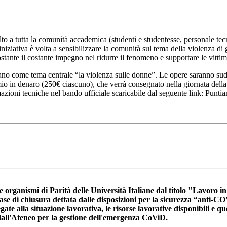
olto a tutta la comunità accademica (studenti e studentesse, personale te
 L’iniziativa è volta a sensibilizzare la comunità sul tema della violenza
tante il costante impegno nel ridurre il fenomeno e supportare le vittime
iano come tema centrale “la violenza sulle donne”. Le opere saranno sudd
emio in denaro (250€ ciascuno), che verrà consegnato nella giornata dell
rmazioni tecniche nel bando ufficiale scaricabile dal seguente link: Pu
e organismi di Parità delle Università Italiane dal titolo "Lavoro i
e di chiusura dettata dalle disposizioni per la sicurezza “anti-COVID
gate alla situazione lavorativa, le risorse lavorative disponibili e q
te dall'Ateneo per la gestione dell'emergenza CoViD.