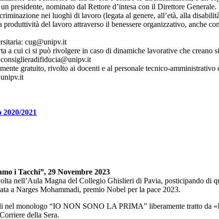
un presidente, nominato dal Rettore d’intesa con il Direttore Generale.
nazione nei luoghi di lavoro (legata al genere, all’età, alla disabilità, a
a produttività del lavoro attraverso il benessere organizzativo, anche con
rsitaria: cug@unipv.it
ta a cui ci si può rivolgere in caso di dinamiche lavorative che creano s
a consiglieradifiducia@unipv.it
mente gratuito, rivolto ai docenti e al personale tecnico-amministrativo 
unipv.it
o 2020/2021
iamo i Tacchi”, 29 Novembre 2023
volta nell’Aula Magna del Collegio Ghislieri di Pavia, posticipando di q
dicata a Narges Mohammadi, premio Nobel per la pace 2023.
nelli nel monologo “IO NON SONO LA PRIMA” liberamente tratto da «Fer
Corriere della Sera.