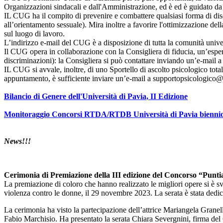
Organizzazioni sindacali e dall'Amministrazione, ed è ed è guidato da 
IL CUG ha il compito di prevenire e combattere qualsiasi forma di discrimi
all’orientamento sessuale). Mira inoltre a favorire l'ottimizzazione dell
sul luogo di lavoro.
L’indirizzo e-mail del CUG è a disposizione di tutta la comunità unive
Il CUG opera in collaborazione con la Consigliera di fiducia, un’esper
discriminazioni): la Consigliera si può contattare inviando un’e-mail 
IL CUG si avvale, inoltre, di uno Sportello di ascolto psicologico total
appuntamento, è sufficiente inviare un’e-mail a supportopsicologico@
Bilancio di Genere dell'Università di Pavia, II Edizione
Monitoraggio Concorsi RTDA/RTDB Università di Pavia bienni
News!!!
Cerimonia di Premiazione della III edizione del Concorso “Punt
La premiazione di coloro che hanno realizzato le migliori opere si è s
violenza contro le donne, il 29 novembre 2023. La serata è stata de
La cerimonia ha visto la partecipazione dell’attrice Mariangela Gra
Fabio Marchisio. Ha presentato la serata Chiara Severgnini, firma del 